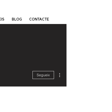
IS
BLOG
CONTACTE
Més accions
Segueix