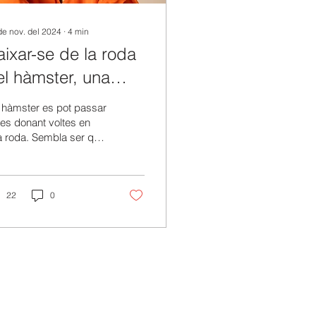
de nov. del 2024
∙
4
min
aixar-se de la roda
el hàmster, una
ausa i un respir
 hàmster es pot passar
ssencial.
es donant voltes en
a roda. Sembla ser que
esta activitat
essant i contínua
quests petits animals...
22
0