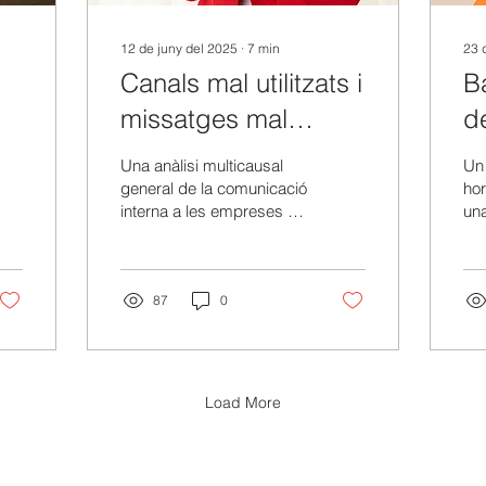
12 de juny del 2025
∙
7
min
23 
Canals mal utilitzats i
B
missatges mal
d
compresos: Riscos
p
Una anàlisi multicausal
Un
d'una comunicació
e
general de la comunicació
hor
interna a les empreses Sí,
un
interna deficient
ho admeto: també he
aqu
enviat informació
inc
duplicada alguna...
d'a
87
0
Load More