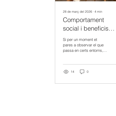
28 de març del 2026
∙
4
min
Comportament
social i beneficis
intragrupals: quan
Si per un moment et
les cares sempre
pares a observar el que
passa en certs entorns,
són les mateixes
molt endogàmics, per
cert, veuràs que els
projectes visibles, els
espais on es poden
14
0
prendre decisions, les
iniciatives que
etiquetarem com “les
bones…” -tu ja m’entens-,
segueixen un patró difícil
d’ignorar: sempre hi
apareixen les mateixes
persones, les mateixes