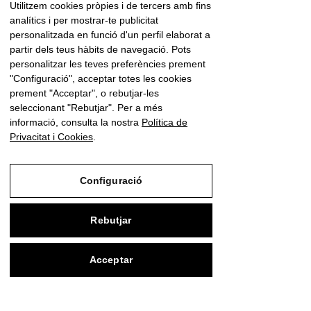
Utilitzem cookies pròpies i de tercers amb fins
analítics i per mostrar-te publicitat
personalitzada en funció d'un perfil elaborat a
partir dels teus hàbits de navegació. Pots
Encara no hi ha res per
personalitzar les teves preferències prement
"Configuració", acceptar totes les cookies
mostrar aquí
prement "Acceptar", o rebutjar-les
seleccionant "Rebutjar". Per a més
Quan aquest membre afegeixi
informació, consulta la nostra
Política de
informació sobre si mateix, la veuràs
Privacitat i Cookies
.
aquí.
Configuració
Rebutjar
Acceptar
Financiado por la Unión Europea -
NextGenerationEU