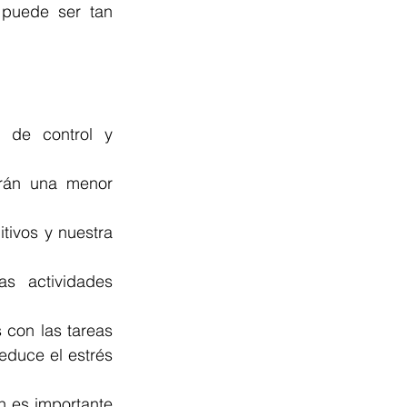
puede ser tan 
 de control y 
rán una menor 
ivos y nuestra 
s actividades 
con las tareas 
educe el estrés 
n es importante 