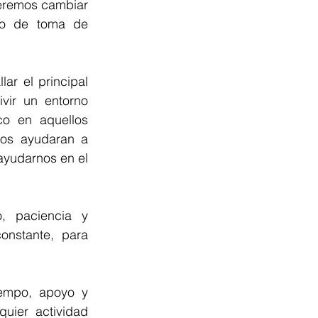
ueremos cambiar 
so de toma de 
r el principal 
ir un entorno 
co en aquellos 
os ayudaran a 
ayudarnos en el 
, paciencia y 
nstante, para 
iempo, apoyo y 
ier actividad 