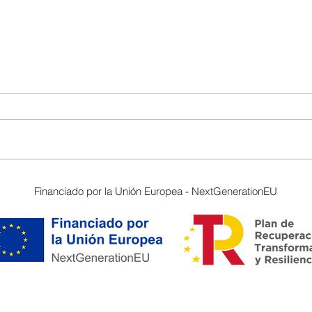
La confianza antes que la
Coste
Financiado por la Unión Europea - NextGenerationEU
influencia y la persona antes
preci
del procedimiento.