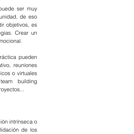
puede ser muy 
unidad, de eso 
 objetivos, es 
gias. Crear un 
mocional. 
ráctica pueden 
ivo, reuniones 
os o virtuales 
team building 
oyectos...
ón intrínseca o 
idación de los 