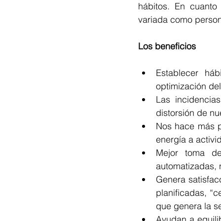
hábitos. En cuanto
variada como person
Los beneficios
Establecer háb
optimización del
Las incidencia
distorsión de nu
Nos hace más pr
energía a activ
Mejor toma de 
automatizadas, 
Genera satisfac
planificadas, “c
que genera la s
Ayudan a equilib