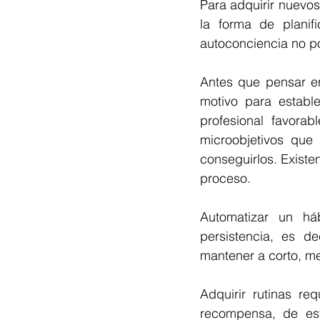
Para adquirir nuevos
la forma de planif
autoconciencia no po
Antes que pensar en
motivo para establ
profesional favorab
microobjetivos que
conseguirlos. Existe
proceso.
Automatizar un háb
persistencia, es d
mantener a corto, me
Adquirir rutinas re
recompensa, de est