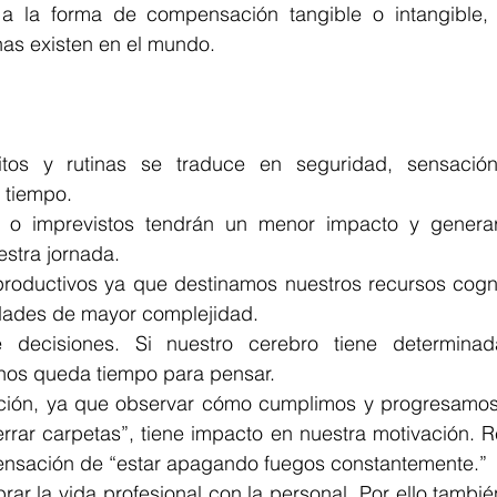
 a la forma de compensación tangible o intangible, 
as existen en el mundo.
itos y rutinas se traduce en seguridad, sensación
 tiempo.
s o imprevistos tendrán un menor impacto y genera
estra jornada.
oductivos ya que destinamos nuestros recursos cognit
idades de mayor complejidad. 
decisiones. Si nuestro cerebro tiene determinada
nos queda tiempo para pensar.
ción, ya que observar cómo cumplimos y progresamos 
errar carpetas”, tiene impacto en nuestra motivación. R
ensación de “estar apagando fuegos constantemente.”
rar la vida profesional con la personal. Por ello tambié