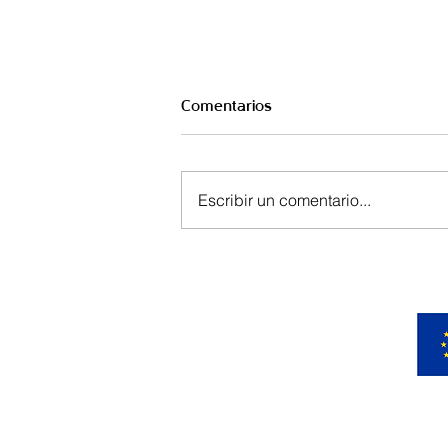
Comentarios
Escribir un comentario...
Del estadio a la empresa: el
arte de construir un
“nosotros”.